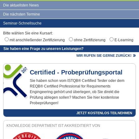
Die aktuellsten News
Die nächsten Termine
Seminar-Schnellsuche
Bitte wählen Sie eine Kursart:
mit anschließender Zertifizierung
ohne Zertifizierung
E-Learning
Sie haben eine Frage zu unseren Leistungen?
WIR RUFEN SIE GERNE ZURÜCK!
Certified - Probeprüfungsportal
Sie haben schon vom ISTQB® Certified Tester oder dem
REQB® Certified Professional for Requirements
Engingeering gehört und überlegen, ob Sie direkt die
Prüfung ablegen sollen? Machen Sie hier kostenlose
Probeprüfungen!
JETZT KOSTENLOS TEILNEHMEN
KNOWLEDGE DEPARTMENT IST AKKREDITIERT VON